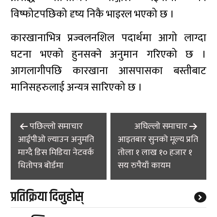
विष्फोटपछिको दृष्य निकै भाइरल भएको छ ।
कारखानाभित्र प्रज्वलनशिल पदार्थमा आगो लाग्दा
घटना भएको हुनसक्ने अनुमान गरिएको छ ।
आगलागीपछि कारखाना आसपासका बस्तीबाट
मानिसहरुलाई अन्यत्र सारिएको छ ।
Post
पछिल्लाे समाचार
अघिल्लाे समाचार
navigation
आईपीओ ल्याउन अनुमति
आइतबार सुनको मूल्य प्रति
माग्दै डिस मिडिया नेटवर्क
तोला १ लाख १० हजार १
धितोपत्र बोर्डमा
सय रुपैयाँ कायम
प्रतिक्रिया दिनुहोस्