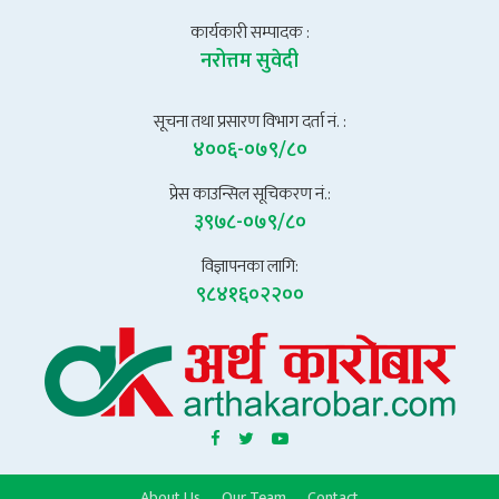
कार्यकारी सम्पादक :
नरोत्तम सुवेदी
सूचना तथा प्रसारण विभाग दर्ता नं. :
४००६-०७९/८०
प्रेस काउन्सिल सूचिकरण नं.:
३९७८-०७९/८०
विज्ञापनका लागि:
९८४१६०२२००
About Us
Our Team
Contact