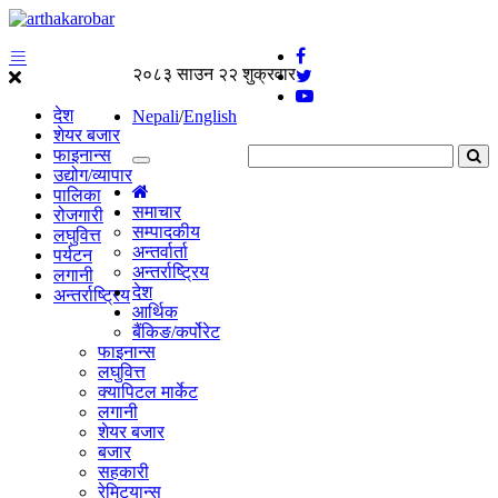
२०८३ साउन २२ शुक्रवार
देश
Nepali
/
English
शेयर बजार
फाइनान्स
उद्योग/व्यापार
पालिका
समाचार
रोजगारी
सम्पादकीय
लघुवित्त
अन्तर्वार्ता
पर्यटन
अन्तर्राष्ट्रिय
लगानी
देश
अन्तर्राष्ट्रिय
आर्थिक
बैंकिङ/कर्पोरेट
फाइनान्स
लघुवित्त
क्यापिटल मार्केट
लगानी
शेयर बजार
बजार
सहकारी
रेमिट्यान्स