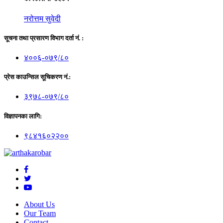
नरोत्तम सुवेदी
सूचना तथा प्रसारण विभाग दर्ता नं. :
४००६-०७९/८०
प्रेस काउन्सिल सूचिकरण नं.:
३९७८-०७९/८०
विज्ञापनका लागि:
९८४१६०२२००
About Us
Our Team
Contact