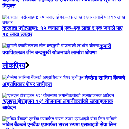
नियुक्त
करदाता प्रोत्साहन: १५ जनालाई एक–एक लाख र एक जनाले पाए
१० लाख उपहार
कुमारी
क्यापिटलका तीन बन्दमुखी योजनाको लाभांश घोषणा
लाेकप्रिय
नेप्सेमा सानिमा बैंकको
अग्राधिकार शेयर सूचीकृत
‘एलएस होराइजन १२’ योजनामा लगानीकर्ताको उत्साहजनक
आवेदन
नबिल बैंकको एनबैंक एपमार्फत सरल रुपमा एसआइपी सेवा लिन