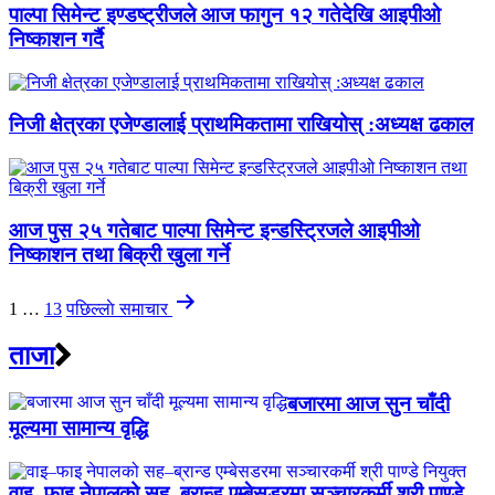
पाल्पा सिमेन्ट इण्डष्ट्रीजले आज फागुन १२ गतेदेखि आइपीओ
निष्काशन गर्दै
निजी क्षेत्रका एजेण्डालाई प्राथमिकतामा राखियोस् :अध्यक्ष ढकाल
आज पुस २५ गतेबाट पाल्पा सिमेन्ट इन्डस्ट्रिजले आइपीओ
निष्काशन तथा बिक्री खुला गर्ने
Posts
1
…
13
पछिल्लाे
समाचार
pagination
ताजा
बजारमा आज सुन चाँदी
मूल्यमा सामान्य वृद्धि
वाइ–फाइ नेपालको सह–ब्रान्ड एम्बेसडरमा सञ्चारकर्मी श्री पाण्डे