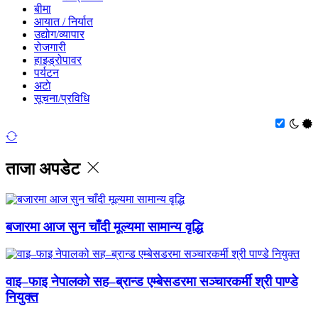
बीमा
आयात / निर्यात
उद्योग/व्यापार
रोजगारी
हाइड्रोपावर
पर्यटन
अटाे
सूचना/प्रविधि
ताजा अपडेट
बजारमा आज सुन चाँदी मूल्यमा सामान्य वृद्धि
वाइ–फाइ नेपालको सह–ब्रान्ड एम्बेसडरमा सञ्चारकर्मी श्री पाण्डे
नियुक्त