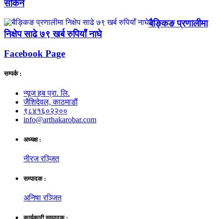
सकिने
बैङ्किङ प्रणालीमा
निक्षेप साढे ७९ खर्ब रुपियाँ नाघे
Facebook Page
सम्पर्क :
न्यूज हब प्रा. लि.
जैशिदेवल, काठमाडौं
९८४१६०२२००
info@arthakarobar.com
अध्यक्ष :
नीरज रञ्जित
सम्पादक :
अनिषा रञ्जित
कार्यकारी सम्पादक :