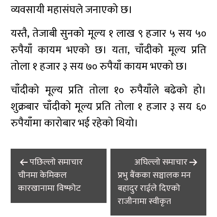
व्यवसायी महासंघले जनाएको छ।
यस्तै, तेजाबी सुनको मूल्य १ लाख ९ हजार ५ सय ५०
रुपैयाँ कायम भएको छ। यता, चाँदीको मूल्य प्रति
तोला १ हजार ३ सय ७० रुपैयाँ कायम भएको छ।
चाँदीको मूल्य प्रति तोला १० रुपैयाँले बढेको हो।
शुक्रबार चाँदीको मूल्य प्रति तोला १ हजार ३ सय ६०
रुपैयाँमा कारोबार भई रहेको थियो।
Post
पछिल्लाे समाचार
अघिल्लाे समाचार
navigation
चीनमा केमिकल
प्रभु बैंकका सञ्चालक मन
कारखानामा विष्फोट
बहादुर राईले दिएको
राजीनामा स्वीकृत