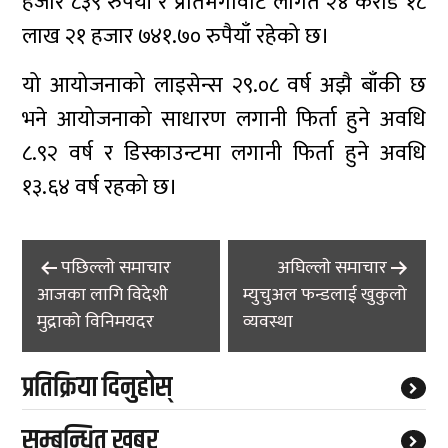
हजार ८३९ रुपैयाँ र प्रतिमेगावाट लागत २४ करोड १८
लाख २१ हजार ७४१.७० रुपैयाँ रहेको छ।
यो आयोजनाको लाइसेन्स २९.०८ वर्ष अझै बाँकी छ
भने आयोजनाको साधारण लगानी फिर्ता हुने अवधि
८.९२ वर्ष र डिस्काउन्टमा लगानी फिर्ता हुने अवधि
१३.६४ वर्ष रहको छ।
Post
पछिल्लाे समाचार
अघिल्लाे समाचार
navigation
आजका लागि विदेशी
म्युचुअल फन्डलाई खुकुलो
मुद्राको विनिमयदर
व्यवस्था
प्रतिक्रिया दिनुहोस्
सम्बन्धित खबर