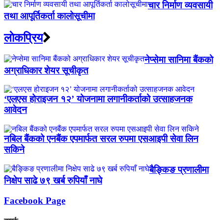
चार निर्माण व्यवसायी
तथा आपूर्तिकर्ता कालोसूचीमा
लाेकप्रिय
नेप्सेमा सानिमा बैंकको
अग्राधिकार शेयर सूचीकृत
‘एलएस होराइजन १२’ योजनामा लगानीकर्ताको उत्साहजनक
आवेदन
नबिल बैंकको एनबैंक एपमार्फत सरल रुपमा एसआइपी सेवा लिन
सकिने
बैङ्किङ प्रणालीमा
निक्षेप साढे ७९ खर्ब रुपियाँ नाघे
Facebook Page