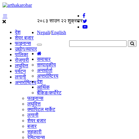
२०८३ साउन २२ शुक्रवार
देश
Nepali
/
English
शेयर बजार
फाइनान्स
उद्योग/व्यापार
पालिका
समाचार
रोजगारी
सम्पादकीय
लघुवित्त
अन्तर्वार्ता
पर्यटन
अन्तर्राष्ट्रिय
लगानी
देश
अन्तर्राष्ट्रिय
आर्थिक
बैंकिङ/कर्पोरेट
फाइनान्स
लघुवित्त
क्यापिटल मार्केट
लगानी
शेयर बजार
बजार
सहकारी
रेमिट्यान्स