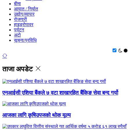
बीमा
आयात / निर्यात
उद्योग/व्यापार
रोजगारी
हाइड्रोपावर
पर्यटन
अटाे
सूचना/प्रविधि
ताजा अपडेट
एनआईसी एशिया बैंकले ७ वटा शाखारहित बैंकिङ सेवा बन्द गर्यो
आजका लागि कृषिउपजको थोक मूल्य