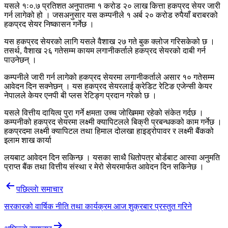
यसले १ः०.७ प्रतिशत अनुपातमा १ करोड २० लाख कित्ता हकप्रद सेयर जारी
गर्न लागेको हो । जसअनुसार यस कम्पनीले १ अर्ब २० करोड रुपैयाँ बराबरको
हकप्रद सेयर निष्कासन गर्नेछ ।
यस हकप्रद सेयरको लागि यसले वैशाख २७ गते बुक क्लोज गरिसकेको छ ।
तसर्थ, वैशाख २६ गतेसम्म कायम लगानीकर्ताले हकप्रद सेयरको दाबी गर्न
पाउनेछन् ।
कम्पनीले जारी गर्न लागेको हकप्रद सेयरमा लगानीकर्ताले असार १० गतेसम्म
आवेदन दिन सक्नेछन् । यस हकप्रद सेयरलाई क्रेडिट रेटिङ एजेन्सी केयर
नेपालले केयर एनपी बी प्लस रेटिङ्ग प्रदान गरेको छ ।
यसले वित्तीय दायित्व पुरा गर्ने क्षमता उच्च जोखिममा रहेको संकेत गर्दछ ।
कम्पनीको हकप्रद सेयरमा लक्ष्मी क्यापिटलले बिक्री प्रबन्धकको काम गर्नेछ ।
हकप्रदमा लक्ष्मी क्यापिटल तथा हिमाल दोलखा हाइड्रोपावर र लक्ष्मी बैंकको
इलाम शाख कार्या
लयबाट आवेदन दिन सकिन्छ । यसका साथै धितोपत्र बोर्डबाट आस्वा अनुमति
प्राप्त बैंक तथा वित्तीय संस्था र मेरो सेयरमार्फत आवेदन दिन सकिनेछ ।
Post
पछिल्लाे समाचार
navigation
सरकारको वार्षिक नीति तथा कार्यक्रम आज शुक्रबार प्रस्तुत गरिने