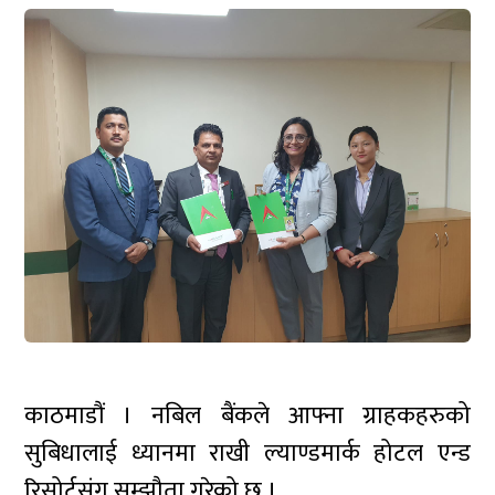
काठमाडौं । नबिल बैंकले आफ्ना ग्राहकहरुको
सुबिधालाई ध्यानमा राखी ल्याण्डमार्क होटल एन्ड
रिसोर्टसंग सम्झौता गरेको छ ।