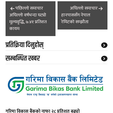
Post
पछिल्लाे समाचार
अघिल्लाे समाचार
navigation
अघिल्लो वर्षभन्दा घट्यो
हानपाससँग नेपाल
मूल्यवृद्धि, ७.४१ प्रतिशत
रेमिटको सम्झौता
कायम
प्रतिक्रिया दिनुहोस्
सम्बन्धित खबर
गरिमा विकास बैंकको नाफा २८ प्रतिशत बढ्यो