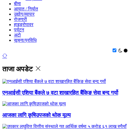
बीमा
आयात / निर्यात
उद्योग/व्यापार
रोजगारी
हाइड्रोपावर
पर्यटन
अटाे
सूचना/प्रविधि
ताजा अपडेट
एनआईसी एशिया बैंकले ७ वटा शाखारहित बैंकिङ सेवा बन्द गर्यो
आजका लागि कृषिउपजको थोक मूल्य