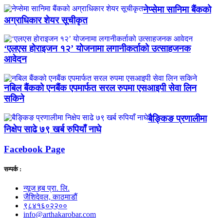
नेप्सेमा सानिमा बैंकको
अग्राधिकार शेयर सूचीकृत
‘एलएस होराइजन १२’ योजनामा लगानीकर्ताको उत्साहजनक
आवेदन
नबिल बैंकको एनबैंक एपमार्फत सरल रुपमा एसआइपी सेवा लिन
सकिने
बैङ्किङ प्रणालीमा
निक्षेप साढे ७९ खर्ब रुपियाँ नाघे
Facebook Page
सम्पर्क :
न्यूज हब प्रा. लि.
जैशिदेवल, काठमाडौं
९८४१६०२२००
info@arthakarobar.com