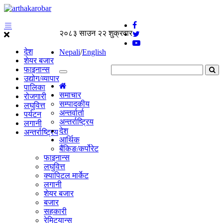
२०८३ साउन २२ शुक्रवार
देश
Nepali
/
English
शेयर बजार
फाइनान्स
उद्योग/व्यापार
पालिका
समाचार
रोजगारी
सम्पादकीय
लघुवित्त
अन्तर्वार्ता
पर्यटन
अन्तर्राष्ट्रिय
लगानी
देश
अन्तर्राष्ट्रिय
आर्थिक
बैंकिङ/कर्पोरेट
फाइनान्स
लघुवित्त
क्यापिटल मार्केट
लगानी
शेयर बजार
बजार
सहकारी
रेमिट्यान्स