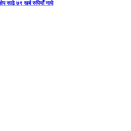
षेप साढे ७९ खर्ब रुपियाँ नाघे