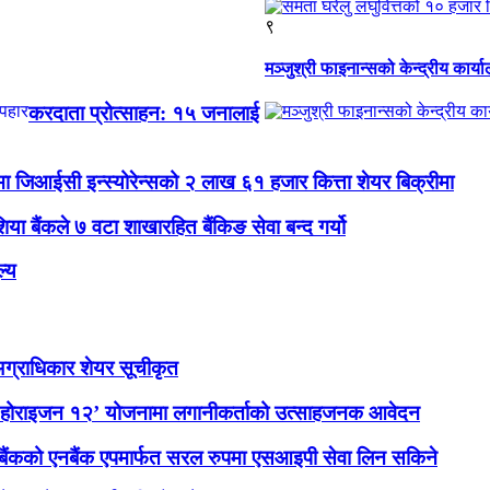
९
मञ्जुश्री फाइनान्सको केन्द्रीय कार
करदाता प्रोत्साहन: १५ जनालाई
ा जिआईसी इन्स्योरेन्सको २ लाख ६१ हजार कित्ता शेयर बिक्रीमा
ा बैंकले ७ वटा शाखारहित बैंकिङ सेवा बन्द गर्यो
्य
 अग्राधिकार शेयर सूचीकृत
होराइजन १२’ योजनामा लगानीकर्ताको उत्साहजनक आवेदन
बैंकको एनबैंक एपमार्फत सरल रुपमा एसआइपी सेवा लिन सकिने