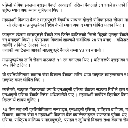
पहिलो सेमिफाइनलमा प्राइम बैंकले एनआइसी एसिया बैंकलाई ३१ रनले हराएको थि
श्रेष्ठ म्यान अफ म्याच चुनिएका थिए ।
महालक्ष्मी विकास बैंक र माछापुच्छ्रे बैंकबीच सम्पन्न दोस्रो सेमिफाइनल खेलमा 
। सो खेलमा माछापुच्छ्रेका निशेष केसी म्यान अफ द म्याच घोषित भएका थिए ।
फाइनल खेलमा माछापुच्छ्रे बैंकले टस जितेर ब्यटिङको निम्तो दिएको प्राइम बैंक
रन बनाएको थियो । प्राइमका कितार्थ शाक्यले सर्वाधिक २४ रन बनाए । बलिङतर
खर्चिंदै २ विकेट लिएका थिए ।
जवाफी ब्याटिङमा आएको माछापुच्छ्रे बैंकले जम्मा ४७ रन बनायो ।
माछापुच्छ्रेका लागि रोशन पाठकले ११ रन बनाएका थिए । बलिङतर्फ प्राइमका सु
२/२ विकेट लिए ।
यो प्रतियोगितामा कामना सेवा विकास बैंकका समिर थापा उत्कृष्ट ब्याट्सम्यान र का
उत्कृष्ट बलर घोषित थिए ।
त्यसैगरी, उत्कृष्ट फिल्डरको उपाधि एनआइसी एसिया बैंकका सञ्जय गिरीले हात प
एनआइसी एसिया बैंककै रितेश अधिकारीले पाए । महालक्ष्मी कर्पोरेट क्रिकेट लिगकै
क्रितार्थ शाक्य चुनिए ।
१६ टिम सहभागी प्रतियोगितामा सनराइज, एनआइसी एसिया, राष्ट्रिय वाणिज्य, माछाप
विकास, कामना सेवा र महालक्ष्मी विकास बैंक क्वार्टरफाइनल राउन्डमा पुगेका
एसिया, राष्ट्रिय वाणिज्य र माछापुच्छ्रे, प्राइम र लुम्बिनी विकास तथा कामना स
।