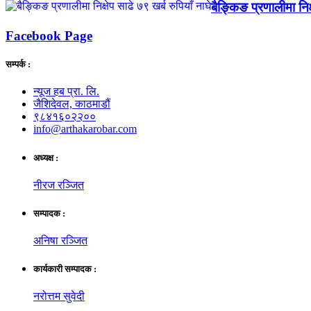
बैङ्किङ प्रणालीमा निक्
Facebook Page
सम्पर्क :
न्यूज हब प्रा. लि.
जैशिदेवल, काठमाडौं
९८४१६०२२००
info@arthakarobar.com
अध्यक्ष :
नीरज रञ्जित
सम्पादक :
अनिषा रञ्जित
कार्यकारी सम्पादक :
नरोत्तम सुवेदी