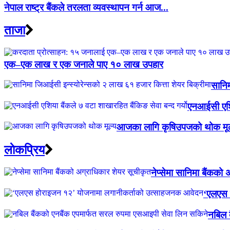
नेपाल राष्ट्र बैंकले तरलता व्यवस्थापन गर्न आज...
ताजा
एक–एक लाख र एक जनाले पाए १० लाख उपहार
सानिम
एनआईसी एशिय
आजका लागि कृषिउपजको थोक मूल
लाेकप्रिय
नेप्सेमा सानिमा बैंकको
‘एलएस 
नबिल 