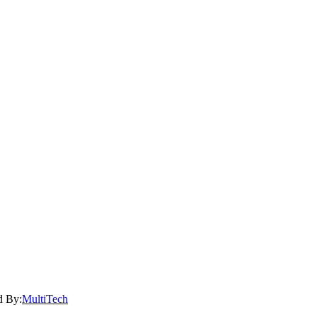
d By:
MultiTech