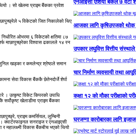
एनआईसी एशिया बैंकले ७ वटा शाख
यो । सो खेलमा प्राइम बैंकका प्रवेश
माछापुच्छ्रेले ५ विकेटको जित निकालेको थिए
आजका लागि कृषिउपजको थोक म
ले निर्धारित ओभरमा ६ विकेटको क्षतिमा ८७
्फ माछापुच्छ्रेका विश्वास ढकालले १४ रन
उपकार लघुवित्त वित्तीय संस्था
निल खड्का र कमलेन्द्र श्रेष्ठले समान
चार निर्माण व्यवसायी तथा आपूर्
मना सेवा विकास बैंककै छेतेनदोर्जे शेर्पा
ारे । उत्कृष्ट विकेट किपरको उपाधि
कक्षा १२ को मौका परीक्षाको पर
 सर्वोकृष्ट खेलाडीमा प्राइम बैंकका
ुच्छ्रे, प्राइम कमर्सियल, लुम्बिनी
घरजग्गा कारोबारका लागि इजाजत
 थए । क्वार्टरफाइनल सनराइज र एनआइएसी
ेवा र महालक्ष्मी विकास बैंकबीच भएको थियो