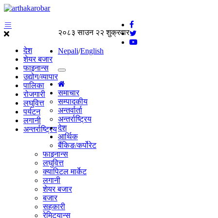
२०८३ साउन २२ शुक्रवार
देश
Nepali
/
English
शेयर बजार
फाइनान्स
उद्योग/व्यापार
पालिका
समाचार
रोजगारी
सम्पादकीय
लघुवित्त
अन्तर्वार्ता
पर्यटन
अन्तर्राष्ट्रिय
लगानी
देश
अन्तर्राष्ट्रिय
आर्थिक
बैंकिङ/कर्पोरेट
फाइनान्स
लघुवित्त
क्यापिटल मार्केट
लगानी
शेयर बजार
बजार
सहकारी
रेमिट्यान्स