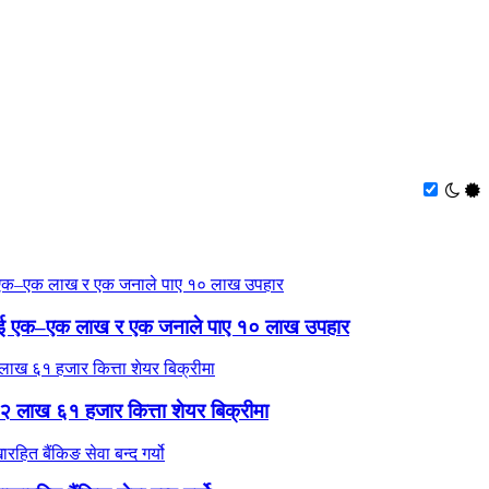
लाई एक–एक लाख र एक जनाले पाए १० लाख उपहार
 २ लाख ६१ हजार कित्ता शेयर बिक्रीमा