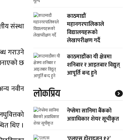
काठमाडौं
महानगरपालिकाले
तीय संस्था
विद्यालयहरूको
लेखापरीक्षण गर्दै
्ध गराउने
काठमाडौंका यी क्षेत्रमा
 जनाएको छ
शनिबार र आइतबार विद्युत्
आपूर्ति बन्द हुने
अन्य नवीन
लाेकप्रिय
नेप्सेमा सानिमा बैंकको
लघुवित्तको
अग्राधिकार शेयर सूचीकृत
्थित थिए ।
‘एलएस होराइजन १२’