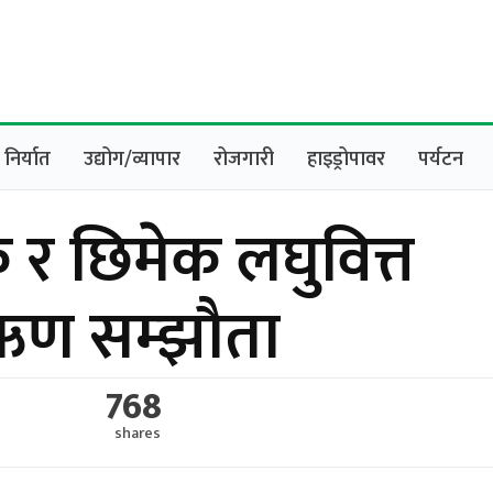
निर्यात
उद्योग/व्यापार
रोजगारी
हाइड्रोपावर
पर्यटन
 बैंक र छिमेक लघुवित्त
च ऋण सम्झौता
768
shares