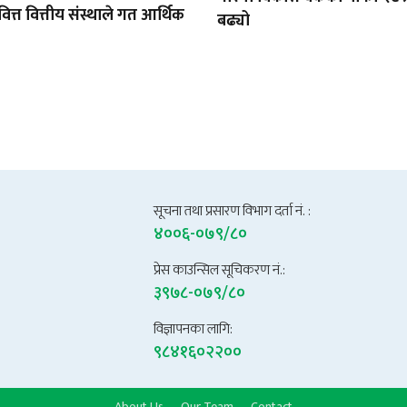
त्त वित्तीय संस्थाले गत आर्थिक
बढ्यो
सूचना तथा प्रसारण विभाग दर्ता नं. :
४००६-०७९/८०
प्रेस काउन्सिल सूचिकरण नं.:
३९७८-०७९/८०
विज्ञापनका लागि:
९८४१६०२२००
About Us
Our Team
Contact