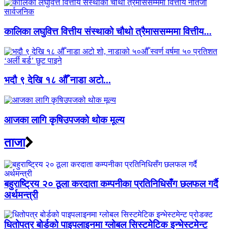
कालिका लघुवित्त वित्तीय संस्थाको चौथो त्रैमाससम्ममा वित्तीय...
भदौ ९ देखि १८ औँ नाडा अटो...
आजका लागि कृषिउपजको थोक मूल्य
ताजा
बहुराष्ट्रिय २० ठूला करदाता कम्पनीका प्रतिनिधिसँग छलफल गर्दै
अर्थमन्त्री
धितोपत्र बोर्डको पाइपलाइनमा ग्लोबल सिस्टमेटिक इन्भेस्टमेन्ट