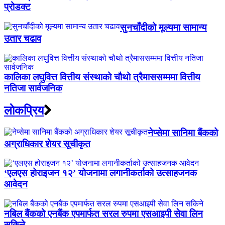
प्रोडक्ट
सुनचाँदीको मूल्यमा सामान्य
उतार चढाव
कालिका लघुवित्त वित्तीय संस्थाको चौथो त्रैमाससम्ममा वित्तीय
नतिजा सार्वजनिक
लाेकप्रिय
नेप्सेमा सानिमा बैंकको
अग्राधिकार शेयर सूचीकृत
‘एलएस होराइजन १२’ योजनामा लगानीकर्ताको उत्साहजनक
आवेदन
नबिल बैंकको एनबैंक एपमार्फत सरल रुपमा एसआइपी सेवा लिन
सकिने