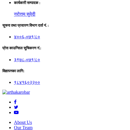
कार्यकारी सम्पादक :
नरोत्तम सुवेदी
सूचना तथा प्रसारण विभाग दर्ता नं. :
४००६-०७९/८०
प्रेस काउन्सिल सूचिकरण नं.:
३९७८-०७९/८०
विज्ञापनका लागि:
९८४१६०२२००
About Us
Our Team