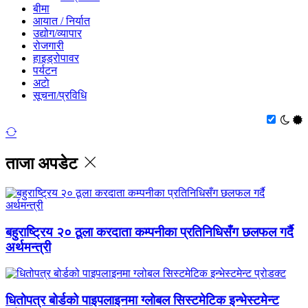
बीमा
आयात / निर्यात
उद्योग/व्यापार
रोजगारी
हाइड्रोपावर
पर्यटन
अटाे
सूचना/प्रविधि
ताजा अपडेट
बहुराष्ट्रिय २० ठूला करदाता कम्पनीका प्रतिनिधिसँग छलफल गर्दै
अर्थमन्त्री
धितोपत्र बोर्डको पाइपलाइनमा ग्लोबल सिस्टमेटिक इन्भेस्टमेन्ट