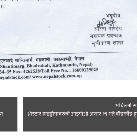
अघिल्लाे 
रण
थ्रीस्टार हाइड्रोपावरको आइपीओ असार १९ गते बाँडफाँड हु