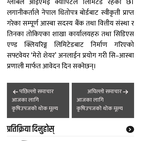
ग्लोबल आइएमई क्यापिटल लिमिटेड रहेको छ।
लगानीकर्ताले नेपाल धितोपत्र बोर्डबाट स्वीकृती प्राप्त
गरेका सम्पूर्ण आस्बा सदस्य बैंक तथा वित्तीय संस्था र
तिनका तोकिएका शाखा कार्यालयहरु तथा सिडिएस
एण्ड क्लियरिङ्ग लिमिटेडबाट निर्माण गरिएको
सफ्टवेयर ‘मेरो शेयर’ अनलाईन प्रयोग गरी सि–आस्बा
प्रणाली मार्फत आवेदन दिन सक्नेछन्।
Post
पछिल्लाे समाचार
अघिल्लाे समाचार
navigation
आजका लागि
आजका लागि
कृषिउपजको थोक मूल्य
कृषिउपजको थोक मूल्य
प्रतिक्रिया दिनुहोस्