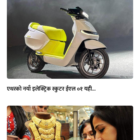
एथरको नयाँ इलेक्ट्रिक स्कुटर ईएल ०१ यही...