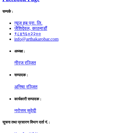
सम्पर्क :
न्यूज हब प्रा. लि.
जैशिदेवल, काठमाडौं
९८४१६०२२००
info@arthakarobar.com
अध्यक्ष :
नीरज रञ्जित
सम्पादक :
अनिषा रञ्जित
कार्यकारी सम्पादक :
नरोत्तम सुवेदी
सूचना तथा प्रसारण विभाग दर्ता नं. :