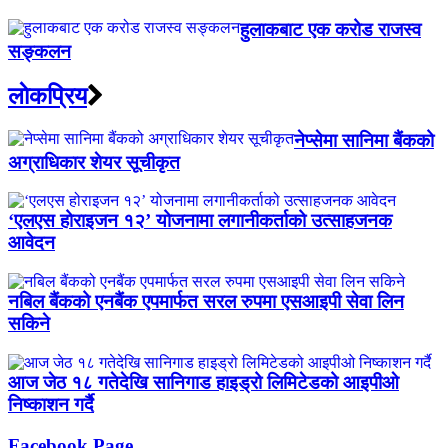
हुलाकबाट एक करोड राजस्व
सङ्कलन
लाेकप्रिय
नेप्सेमा सानिमा बैंकको
अग्राधिकार शेयर सूचीकृत
‘एलएस होराइजन १२’ योजनामा लगानीकर्ताको उत्साहजनक
आवेदन
नबिल बैंकको एनबैंक एपमार्फत सरल रुपमा एसआइपी सेवा लिन
सकिने
आज जेठ १८ गतेदेखि सानिगाड हाइड्रो लिमिटेडको आइपीओ
निष्काशन गर्दै
Facebook Page