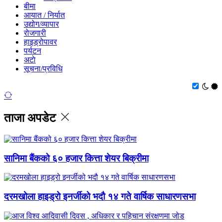
बीमा
आयात / निर्यात
उद्योग/व्यापार
रोजगारी
हाइड्रोपावर
पर्यटन
अटाे
सूचना/प्रविधि
ताजा अपडेट
सानिमा बैंकको ६० हजार कित्ता शेयर बिक्रीमा
दरमखोला हाइड्रो इनर्जीको भदौ १४ गते वार्षिक साधारणसभा