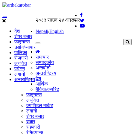
२०८३ साउन २४ आइतवार
देश
Nepali
/
English
शेयर बजार
फाइनान्स
उद्योग/व्यापार
पालिका
समाचार
रोजगारी
सम्पादकीय
लघुवित्त
अन्तर्वार्ता
पर्यटन
अन्तर्राष्ट्रिय
लगानी
देश
अन्तर्राष्ट्रिय
आर्थिक
बैंकिङ/कर्पोरेट
फाइनान्स
लघुवित्त
क्यापिटल मार्केट
लगानी
शेयर बजार
बजार
सहकारी
रेमिट्यान्स