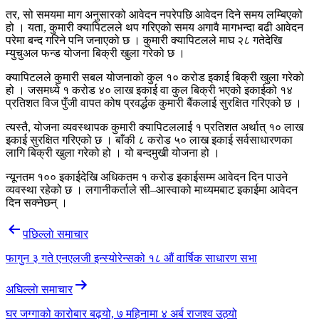
तर, सो समयमा माग अनुसारको आवेदन नपरेपछि आवेदन दिने समय लम्बिएको
हो । यता, कुमारी क्यापिटलले थप गरिएको समय अगावै मागभन्दा बढी आवेदन
परेमा बन्द गरिने पनि जनाएको छ । कुमारी क्यापिटलले माघ २८ गतेदेखि
म्युचुअल फन्ड योजना बिक्री खुला गरेको छ ।
क्यापिटलले कुमारी सबल योजनाको कुल १० करोड इकाई बिक्री खुला गरेको
हो । जसमध्ये १ करोड ४० लाख इकाई वा कुल बिक्री भएको इकाईको १४
प्रतिशत विज पुँजी वापत कोष प्रवर्द्धक कुमारी बैंकलाई सुरक्षित गरिएको छ ।
त्यस्तै, योजना व्यवस्थापक कुमारी क्यापिटललाई १ प्रतिशत अर्थात् १० लाख
इकाई सुरक्षित गरिएको छ । बाँकी ८ करोड ५० लाख इकाई सर्वसाधारणका
लागि बिक्री खुला गरेको हो । यो बन्दमुखी योजना हो ।
न्यूनतम १०० इकाईदेखि अधिकतम १ करोड इकाईसम्म आवेदन दिन पाउने
व्यवस्था रहेको छ । लगानीकर्ताले सी–आस्वाको माध्यमबाट इकाईमा आवेदन
दिन सक्नेछन् ।
Post
पछिल्लाे समाचार
navigation
फागुन ३ गते एनएलजी इन्स्योरेन्सको १८ औं वार्षिक साधारण सभा
अघिल्लाे समाचार
घर जग्गाको कारोबार बढ्यो, ७ महिनामा ४ अर्ब राजश्व उठ्यो