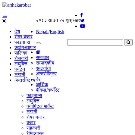
२०८३ साउन २२ शुक्रवार
देश
Nepali
/
English
शेयर बजार
फाइनान्स
उद्योग/व्यापार
पालिका
समाचार
रोजगारी
सम्पादकीय
लघुवित्त
अन्तर्वार्ता
पर्यटन
अन्तर्राष्ट्रिय
लगानी
देश
अन्तर्राष्ट्रिय
आर्थिक
बैंकिङ/कर्पोरेट
फाइनान्स
लघुवित्त
क्यापिटल मार्केट
लगानी
शेयर बजार
बजार
सहकारी
रेमिट्यान्स