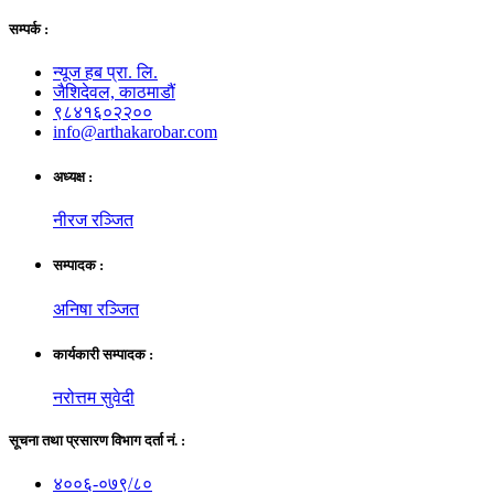
सम्पर्क :
न्यूज हब प्रा. लि.
जैशिदेवल, काठमाडौं
९८४१६०२२००
info@arthakarobar.com
अध्यक्ष :
नीरज रञ्जित
सम्पादक :
अनिषा रञ्जित
कार्यकारी सम्पादक :
नरोत्तम सुवेदी
सूचना तथा प्रसारण विभाग दर्ता नं. :
४००६-०७९/८०