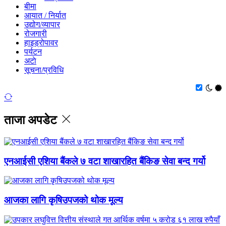
बीमा
आयात / निर्यात
उद्योग/व्यापार
रोजगारी
हाइड्रोपावर
पर्यटन
अटाे
सूचना/प्रविधि
ताजा अपडेट
एनआईसी एशिया बैंकले ७ वटा शाखारहित बैंकिङ सेवा बन्द गर्यो
आजका लागि कृषिउपजको थोक मूल्य