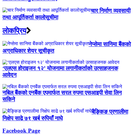
चार निर्माण व्यवसायी
तथा आपूर्तिकर्ता कालोसूचीमा
लाेकप्रिय
नेप्सेमा सानिमा बैंकको
अग्राधिकार शेयर सूचीकृत
‘एलएस होराइजन १२’ योजनामा लगानीकर्ताको उत्साहजनक
आवेदन
नबिल बैंकको एनबैंक एपमार्फत सरल रुपमा एसआइपी सेवा लिन
सकिने
बैङ्किङ प्रणालीमा
निक्षेप साढे ७९ खर्ब रुपियाँ नाघे
Facebook Page