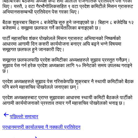
बिहीबारको बैठकमा अध्यक्ष केपी शर्मा ओलीले राजनीतिक प्रतिवेदन पेस गरेका
थिए। यस्तै, २ वटा गैरभौगोलिकसहित ९ वटा प्रदेश कमिटीले मिसन ग्रासरुट
अभियानससम्बन्धी प्रतिवेदन पेस गरका थिए।
बैठक शुक्रबार बिहान ८ बजेदेखि सुरु हुने जनाइएको छ। बिहान ८ बजेदेखि १२
बजेसम्म ८ समूहमा छलफल गर्ने कार्यतालिका बनाइएको छ।
पार्टी महासचिव शंकर पोखरेलले मिसन ग्रासरुट अभियानको निष्कर्षको
आधारमा आगामी दिन कसरी कार्ययोजना बनाएर अघि बढ्ने भन्ने विषयमा
समूहगत छलफल हुने जानकारी दिए।
समूहगत छलफलफछि प्रदेश कमिटीका अध्यक्षहरुले सुझाव प्रस्तुत गर्नेछन्।
सुझाव पेस गर्न हरेक प्रदेश अध्यक्षका लागि १० मिनेटको समय उपलब्ध गराइने
छ।
प्रदेश अध्यक्षहरुले सुझाव पेस गरिसकेपछि शुक्रबार नै स्थायी कमिटीको बैठक
पनि बस्ने महासचिव पोखरेलले जनाएका छन्।
प्रदेश अध्यक्षहरुबाट प्राप्त सुझावका आधारमा स्थायी कमिटी बैठकले पार्टीको
आगामी कार्ययोजनाको प्रस्ताव तयार गर्ने महासचिव पोखरेलको भनाइ छ।
Post
पछिल्लाे समाचार
navigation
प्रधानमन्त्री कार्यालयमा नै नक्कली प्रतिवेदन