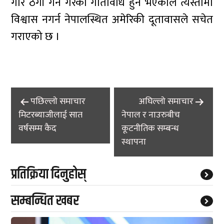
गरि ठगी गर्ने गरेको गतिविधि हुने भएकाले त्यस्तोमा
विश्वास नगर्न नेपालस्थित अमेरिकी दूतावासले सचेत
गराएको छ ।
Post
पछिल्लाे समाचार
अघिल्लाे समाचार
navigation
मिटरब्याजीलाई सात
नेपाल र नाउरुबीच
वर्षसम्म कैद
कूटनीतिक सम्बन्ध
स्थापना
प्रतिक्रिया दिनुहोस्
सम्बन्धित खबर