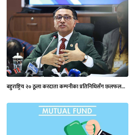
बहुराष्ट्रिय २० ठूला करदाता कम्पनीका प्रतिनिधिसँग छलफल...