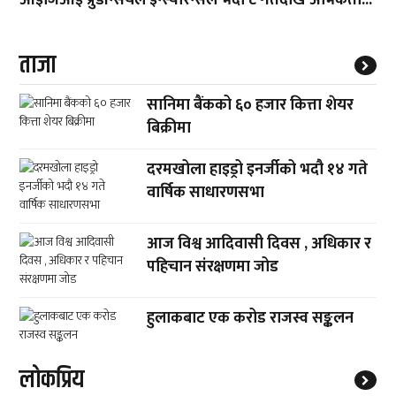
आइजिआई प्रुडेन्सियल इन्स्योरेन्सले भदौ ८ गतेदेखि अभिकर्ता...
ताजा
सानिमा बैंकको ६० हजार कित्ता शेयर
बिक्रीमा
दरमखोला हाइड्रो इनर्जीको भदौ १४ गते
वार्षिक साधारणसभा
आज विश्व आदिवासी दिवस , अधिकार र
पहिचान संरक्षणमा जोड
हुलाकबाट एक करोड राजस्व सङ्कलन
लाेकप्रिय