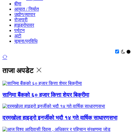
बीमा
आयात / निर्यात
उद्योग/व्यापार
रोजगारी
हाइड्रोपावर
पर्यटन
अटाे
सूचना/प्रविधि
ताजा अपडेट
सानिमा बैंकको ६० हजार कित्ता शेयर बिक्रीमा
दरमखोला हाइड्रो इनर्जीको भदौ १४ गते वार्षिक साधारणसभा