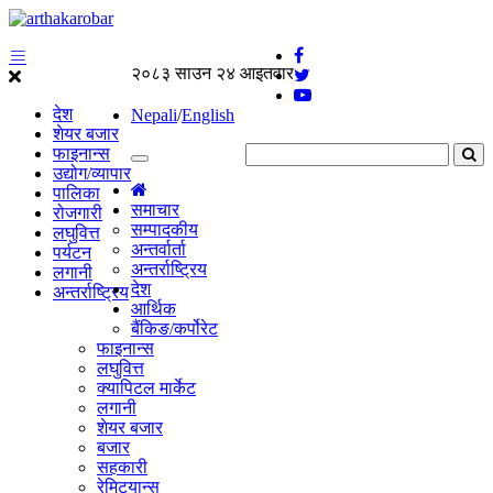
२०८३ साउन २४ आइतवार
देश
Nepali
/
English
शेयर बजार
फाइनान्स
उद्योग/व्यापार
पालिका
समाचार
रोजगारी
सम्पादकीय
लघुवित्त
अन्तर्वार्ता
पर्यटन
अन्तर्राष्ट्रिय
लगानी
देश
अन्तर्राष्ट्रिय
आर्थिक
बैंकिङ/कर्पोरेट
फाइनान्स
लघुवित्त
क्यापिटल मार्केट
लगानी
शेयर बजार
बजार
सहकारी
रेमिट्यान्स