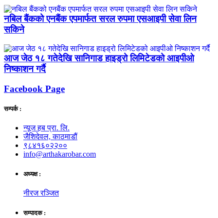
नबिल बैंकको एनबैंक एपमार्फत सरल रुपमा एसआइपी सेवा लिन
सकिने
आज जेठ १८ गतेदेखि सानिगाड हाइड्रो लिमिटेडको आइपीओ
निष्काशन गर्दै
Facebook Page
सम्पर्क :
न्यूज हब प्रा. लि.
जैशिदेवल, काठमाडौं
९८४१६०२२००
info@arthakarobar.com
अध्यक्ष :
नीरज रञ्जित
सम्पादक :