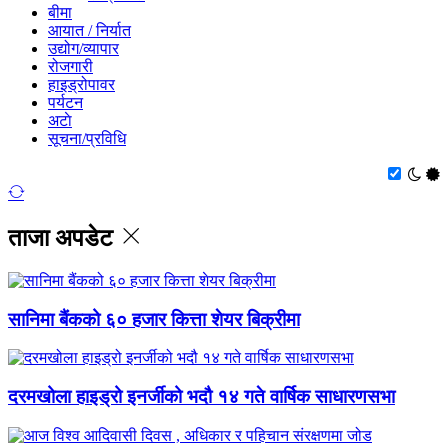
बीमा
आयात / निर्यात
उद्योग/व्यापार
रोजगारी
हाइड्रोपावर
पर्यटन
अटाे
सूचना/प्रविधि
ताजा अपडेट
सानिमा बैंकको ६० हजार कित्ता शेयर बिक्रीमा
दरमखोला हाइड्रो इनर्जीको भदौ १४ गते वार्षिक साधारणसभा