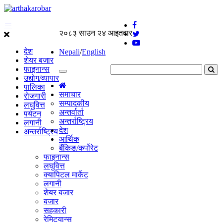
२०८३ साउन २४ आइतवार
देश
Nepali
/
English
शेयर बजार
फाइनान्स
उद्योग/व्यापार
पालिका
समाचार
रोजगारी
सम्पादकीय
लघुवित्त
अन्तर्वार्ता
पर्यटन
अन्तर्राष्ट्रिय
लगानी
देश
अन्तर्राष्ट्रिय
आर्थिक
बैंकिङ/कर्पोरेट
फाइनान्स
लघुवित्त
क्यापिटल मार्केट
लगानी
शेयर बजार
बजार
सहकारी
रेमिट्यान्स