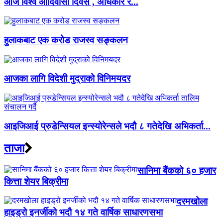
आज विश्व आदिवासी दिवस , अधिकार र...
हुलाकबाट एक करोड राजस्व सङ्कलन
आजका लागि विदेशी मुद्राको विनिमयदर
आइजिआई प्रुडेन्सियल इन्स्योरेन्सले भदौ ८ गतेदेखि अभिकर्ता...
ताजा
सानिमा बैंकको ६० हजार
कित्ता शेयर बिक्रीमा
दरमखोला
हाइड्रो इनर्जीको भदौ १४ गते वार्षिक साधारणसभा