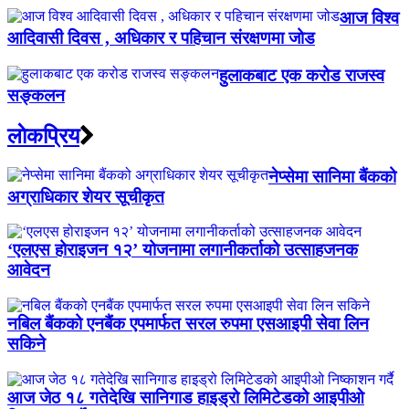
आज विश्व
आदिवासी दिवस , अधिकार र पहिचान संरक्षणमा जोड
हुलाकबाट एक करोड राजस्व
सङ्कलन
लाेकप्रिय
नेप्सेमा सानिमा बैंकको
अग्राधिकार शेयर सूचीकृत
‘एलएस होराइजन १२’ योजनामा लगानीकर्ताको उत्साहजनक
आवेदन
नबिल बैंकको एनबैंक एपमार्फत सरल रुपमा एसआइपी सेवा लिन
सकिने
आज जेठ १८ गतेदेखि सानिगाड हाइड्रो लिमिटेडको आइपीओ