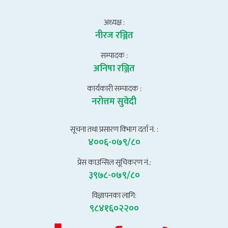
अध्यक्ष :
नीरज रञ्जित
सम्पादक :
अनिषा रञ्जित
कार्यकारी सम्पादक :
नरोत्तम सुवेदी
सूचना तथा प्रसारण विभाग दर्ता नं. :
४००६-०७९/८०
प्रेस काउन्सिल सूचिकरण नं.:
३९७८-०७९/८०
विज्ञापनका लागि:
९८४१६०२२००