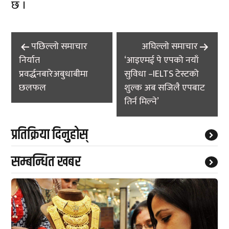
छ ।
Post
पछिल्लाे समाचार
अघिल्लाे समाचार
navigation
निर्यात
‘आइएमई पे एपको नयाँ
प्रवर्द्धनबारेअबुधाबीमा
सुविधा –IELTS टेस्टको
छलफल
शुल्क अब सजिलै एपबाट
तिर्न मिल्ने’
प्रतिक्रिया दिनुहोस्
सम्बन्धित खबर