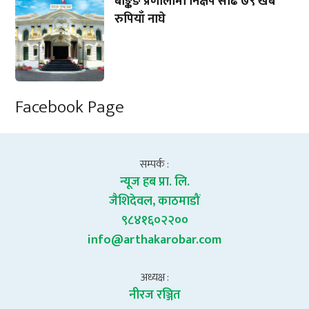
बैङ्किङ प्रणालीमा निक्षेप साढे ७९ खर्ब
रुपियाँ नाघे
Facebook Page
सम्पर्क :
न्यूज हब प्रा. लि.
जैशिदेवल, काठमाडौं
९८४१६०२२००
info@arthakarobar.com
अध्यक्ष :
नीरज रञ्जित