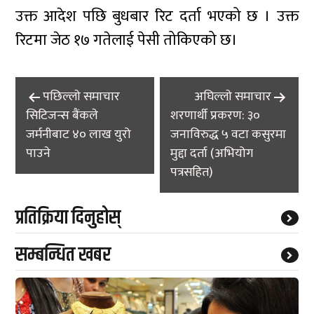
उक्त आदेश पछि बुधबार रिट दर्ता भएको छ । उक्त
रिटमा जेठ १७ गतेलाई पेसी तोकिएको छ।
Post
पछिल्लाे समाचार
अघिल्लाे समाचार
navigation
सिटिजन्स बैंकले
शरणार्थी प्रकरण: ३०
जर्मनीबाट ४० लाख युरो
जनाविरुद्ध ५ वटा कसुरमा
पाउने
मुद्दा दर्ता (अभियोग
पत्रसहित)
प्रतिक्रिया दिनुहोस्
सम्बन्धित खबर