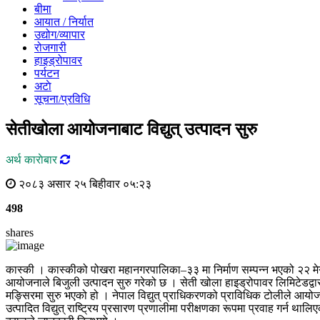
बीमा
आयात / निर्यात
उद्योग/व्यापार
रोजगारी
हाइड्रोपावर
पर्यटन
अटाे
सूचना/प्रविधि
सेतीखोला आयोजनाबाट विद्युत् उत्पादन सुरु
अर्थ काराेबार
२०८३ असार २५ बिहीवार ०५:२३
498
shares
कास्की । कास्कीको पोखरा महानगरपालिका–३३ मा निर्माण सम्पन्न भएको २२ मेगा
आयोजनाले बिजुली उत्पादन सुरु गरेको छ । सेती खोला हाइड्रोपावर लिमिटेडद्वा
मङ्सिरमा सुरु भएको हो । नेपाल विद्युत् प्राधिकरणको प्राविधिक टोलीले आयोज
उत्पादित विद्युत् राष्ट्रिय प्रसारण प्रणालीमा परीक्षणका रूपमा प्रवाह गर्न थालि