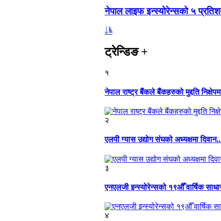
नेपाल लाइफ इन्स्योरेन्सको ५ प्रति
ट्रेन्डिङ
+
१
नेपाल राष्ट्र बैंकले बैंकहरुको मुद्दति निक्षेपम
२
एलपी ग्यास उद्योग संघको अध्यक्षमा दिवान..
३
एनएलजी इन्स्योरेन्सको १९औँ वार्षिक साध
४