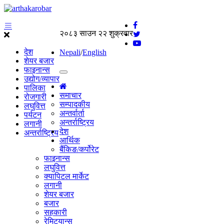
२०८३ साउन २२ शुक्रवार
देश
Nepali
/
English
शेयर बजार
फाइनान्स
उद्योग/व्यापार
पालिका
समाचार
रोजगारी
सम्पादकीय
लघुवित्त
अन्तर्वार्ता
पर्यटन
अन्तर्राष्ट्रिय
लगानी
देश
अन्तर्राष्ट्रिय
आर्थिक
बैंकिङ/कर्पोरेट
फाइनान्स
लघुवित्त
क्यापिटल मार्केट
लगानी
शेयर बजार
बजार
सहकारी
रेमिट्यान्स