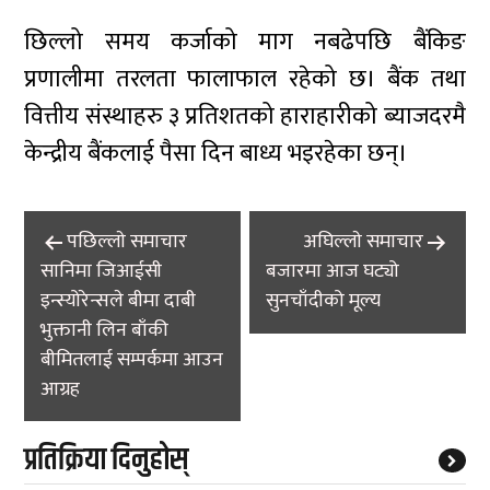
छिल्लो समय कर्जाको माग नबढेपछि बैंकिङ
प्रणालीमा तरलता फालाफाल रहेको छ। बैंक तथा
वित्तीय संस्थाहरु ३ प्रतिशतको हाराहारीको ब्याजदरमै
केन्द्रीय बैंकलाई पैसा दिन बाध्य भइरहेका छन्।
Post
पछिल्लाे समाचार
अघिल्लाे समाचार
navigation
सानिमा जिआईसी
बजारमा आज घट्यो
इन्स्योरेन्सले बीमा दाबी
सुनचाँदीको मूल्य
भुक्तानी लिन बाँकी
बीमितलाई सम्पर्कमा आउन
आग्रह
प्रतिक्रिया दिनुहोस्