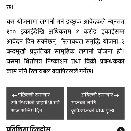
छ।
यस योजनामा लगानी गर्न इच्छुक आवेदकले न्यूनतम
१०० इकाईदेखि अधिकतम १ करोड इकाईसम्म
आवेदन दिन सक्नेछन्। रिलायबल समृद्धि योजना–२
बन्दमुखी प्रकृतिको सामूहिक लगानी योजना हो।
यसमा धितोपत्र निष्काशन तथा बिक्री प्रबन्धकको
काम पनि रिलायबल क्यापिटलले गर्नेछ।
Post
पछिल्लाे समाचार
अघिल्लाे समाचार
navigation
स्नो रिभर्सको आइपीओ भर्ने
आजका लागि
आज अन्तिम दिन
कृषिउपजको थोक मूल्य
प्रतिक्रिया दिनुहोस्