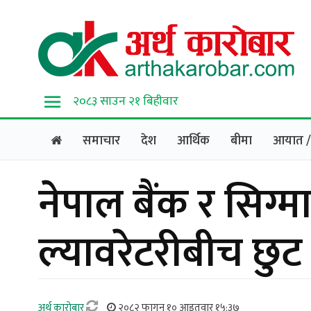
२०८३ साउन २१ बिहीवार
समाचार
देश
आर्थिक
बीमा
आयात / 
नेपाल बैंक र सिग्मा
ल्यावरेटरीबीच छुट
अर्थ काराेबार
२०८२ फागुन १० आइतवार १५:३७