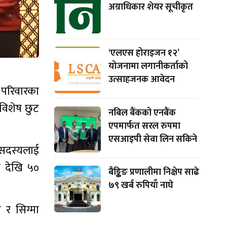
अग्राधिकार शेयर सूचीकृत
‘एलएस होराइजन १२’
योजनामा लगानीकर्ताको
उत्साहजनक आवेदन
 परिवारका
ा विशेष छुट
नबिल बैंकको एनबैंक
एपमार्फत सरल रुपमा
एसआइपी सेवा लिन सकिने
 सदस्यलाई
त देखि ५०
बैङ्किङ प्रणालीमा निक्षेप साढे
७९ खर्ब रुपियाँ नाघे
 र सिग्मा