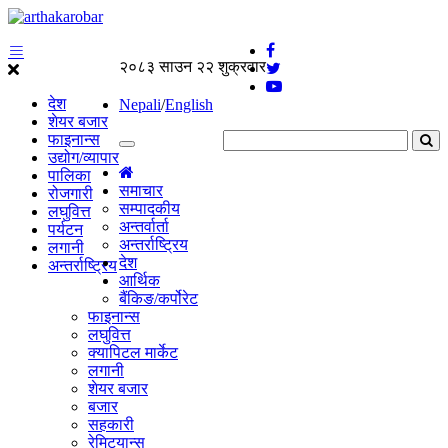
२०८३ साउन २२ शुक्रवार
देश
Nepali
/
English
शेयर बजार
फाइनान्स
उद्योग/व्यापार
पालिका
समाचार
रोजगारी
सम्पादकीय
लघुवित्त
अन्तर्वार्ता
पर्यटन
अन्तर्राष्ट्रिय
लगानी
देश
अन्तर्राष्ट्रिय
आर्थिक
बैंकिङ/कर्पोरेट
फाइनान्स
लघुवित्त
क्यापिटल मार्केट
लगानी
शेयर बजार
बजार
सहकारी
रेमिट्यान्स