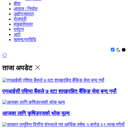
बीमा
आयात / निर्यात
उद्योग/व्यापार
रोजगारी
हाइड्रोपावर
पर्यटन
अटाे
सूचना/प्रविधि
ताजा अपडेट
एनआईसी एशिया बैंकले ७ वटा शाखारहित बैंकिङ सेवा बन्द गर्यो
आजका लागि कृषिउपजको थोक मूल्य