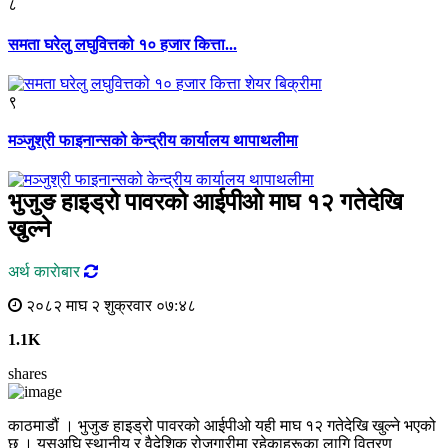
८
समता घरेलु लघुवित्तको १० हजार कित्ता...
९
मञ्जुश्री फाइनान्सको केन्द्रीय कार्यालय थापाथलीमा
भुजुङ हाइड्रो पावरको आईपी‌ओ माघ १२ गतेदेखि
खुल्ने
अर्थ काराेबार
२०८२ माघ २ शुक्रवार ०७:४८
1.1K
shares
काठमाडौं । भुजुङ हाइड्रो पावरको आईपी‌ओ यही माघ १२ गतेदेखि खुल्ने भएको
छ । यसअघि स्थानीय र वैदेशिक रोजगारीमा रहेकाहरूका लागि वितरण