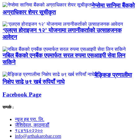
नेप्सेमा सानिमा बैंकको
अग्राधिकार शेयर सूचीकृत
‘एलएस होराइजन १२’ योजनामा लगानीकर्ताको उत्साहजनक
आवेदन
नबिल बैंकको एनबैंक एपमार्फत सरल रुपमा एसआइपी सेवा लिन
सकिने
बैङ्किङ प्रणालीमा
निक्षेप साढे ७९ खर्ब रुपियाँ नाघे
Facebook Page
सम्पर्क :
न्यूज हब प्रा. लि.
जैशिदेवल, काठमाडौं
९८४१६०२२००
info@arthakarobar.com