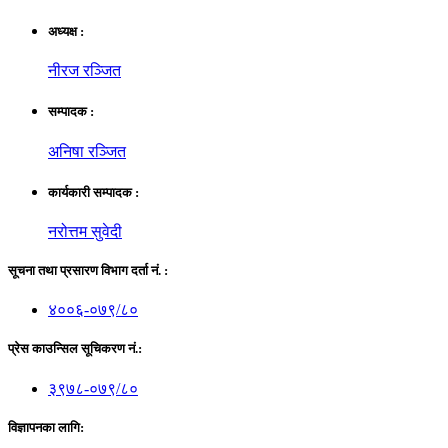
अध्यक्ष :
नीरज रञ्जित
सम्पादक :
अनिषा रञ्जित
कार्यकारी सम्पादक :
नरोत्तम सुवेदी
सूचना तथा प्रसारण विभाग दर्ता नं. :
४००६-०७९/८०
प्रेस काउन्सिल सूचिकरण नं.:
३९७८-०७९/८०
विज्ञापनका लागि: