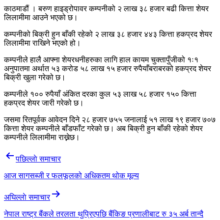
काठमाडौं । बरुण हाइड्रोपावर कम्पनीको २ लाख ३८ हजार बढी कित्ता शेयर
लिलामीमा आउने भएको छ।
कम्पनीको बिक्री हुन बाँकी रहेको २ लाख ३८ हजार ४४३ कित्ता हकप्रद शेयर
लिलामीमा राखिने भएको हो।
कम्पनीले हालै आफ्ना शेयरधनीहरुका लागि हाल कायम चुक्तापुँजीको १ः१
अनुपातमा अर्थात ५३ करोड ५८ लाख १५ हजार रुपैयाँबराबरको हकप्रद शेयर
बिक्री खुला गरेको छ।
कम्पनीले १०० रुपैयाँ अंकित दरका कुल ५३ लाख ५८ हजार १५० कित्ता
हकप्रद शेयर जारी गरेको छ।
जसमा रितपूर्वक आवेदन दिने २८ हजार ७५५ जनालाई ५१ लाख १९ हजार ७०७
कित्ता शेयर कम्पनीले बाँडफाँट गरेको छ। अब बिक्री हुन बाँकी रहेको शेयर
कम्पनीले लिलामीमा राख्नेछ।
Post
पछिल्लाे समाचार
navigation
आज सागसब्जी र फलफूलको अधिकतम थोक मूल्य
अघिल्लाे समाचार
नेपाल राष्ट्र बैंकले तरलता थुप्रिएपछि बैंकिङ प्रणालीबाट रु ३५ अर्ब तान्दै