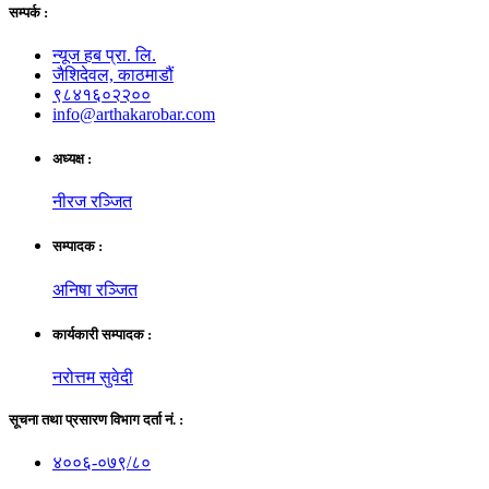
सम्पर्क :
न्यूज हब प्रा. लि.
जैशिदेवल, काठमाडौं
९८४१६०२२००
info@arthakarobar.com
अध्यक्ष :
नीरज रञ्जित
सम्पादक :
अनिषा रञ्जित
कार्यकारी सम्पादक :
नरोत्तम सुवेदी
सूचना तथा प्रसारण विभाग दर्ता नं. :
४००६-०७९/८०