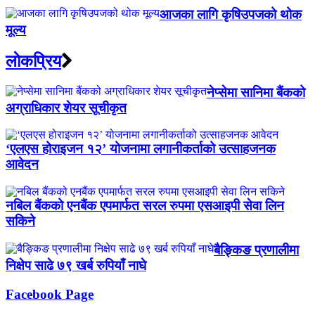
आजका लागि कृषिउपजको थोक
मूल्य
लाेकप्रिय
नेप्सेमा सानिमा बैंकको
अग्राधिकार शेयर सूचीकृत
‘एलएस होराइजन १२’ योजनामा लगानीकर्ताको उत्साहजनक
आवेदन
नबिल बैंकको एनबैंक एपमार्फत सरल रुपमा एसआइपी सेवा लिन
सकिने
बैङ्किङ प्रणालीमा
निक्षेप साढे ७९ खर्ब रुपियाँ नाघे
Facebook Page