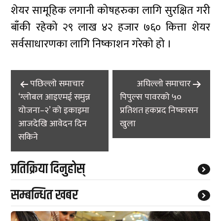
शेयर सामूहिक लगानी कोषहरुका लागि सुरक्षित गरी
बाँकी रहेको २९ लाख ४२ हजार ७६० कित्ता शेयर
सर्वसाधारणका लागि निष्काशन गरेको हो ।
Post
पछिल्लाे समाचार
अघिल्लाे समाचार
navigation
‘ग्लोबल आइएमई समुन्न
पिपुल्स पावरको ५०
योजना–२’ को इकाइमा
प्रतिशत हकप्रद निष्कासन
आजदेखि आवेदन दिन
खुला
सकिने
प्रतिक्रिया दिनुहोस्
सम्बन्धित खबर