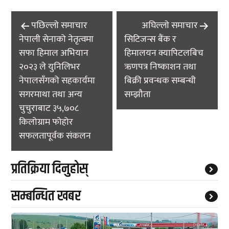
Post
पछिल्लाे समाचार
अघिल्लाे समाचार
navigation
नेपाली सेनाको नेतृत्वमा
सिटिजन्स बैंक र
सफा हिमाल अभियान
हिमालयन क्यापिटलबिच
२०२३ ले युनिलिभर
ऋणपत्र निष्काशन तथा
नेपालसँगको सहकार्यमा
बिक्री प्रवन्धक सम्बन्धी
सगरमाथा तथा अन्य
सम्झौता
चुचुराबाट ३५,७०८
किलोग्राम फोहोर
सफलतापूर्वक संकलन
प्रतिक्रिया दिनुहोस्
सम्बन्धित खबर