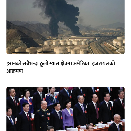
इरानको सबैभन्दा ठूलो ग्यास क्षेत्रमा अमेरिका–इजरायलको
आक्रमण