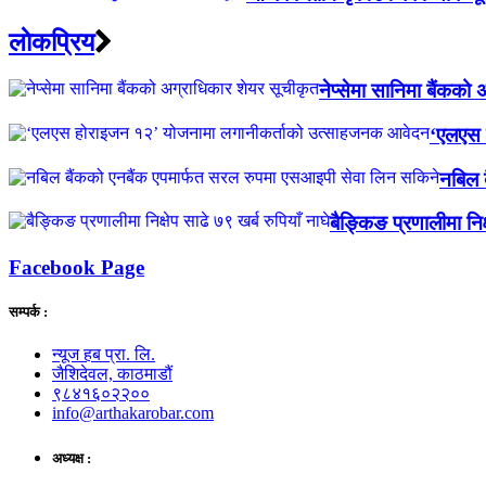
लाेकप्रिय
नेप्सेमा सानिमा बैंकको
‘एलएस 
नबिल 
बैङ्किङ प्रणालीमा निक्
Facebook Page
सम्पर्क :
न्यूज हब प्रा. लि.
जैशिदेवल, काठमाडौं
९८४१६०२२००
info@arthakarobar.com
अध्यक्ष :