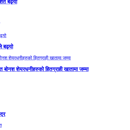
शत बढ्यो
े बढ्यो
शत बोनश शेयरधनीहरुको हितग्राही खातामा जम्मा
यदर