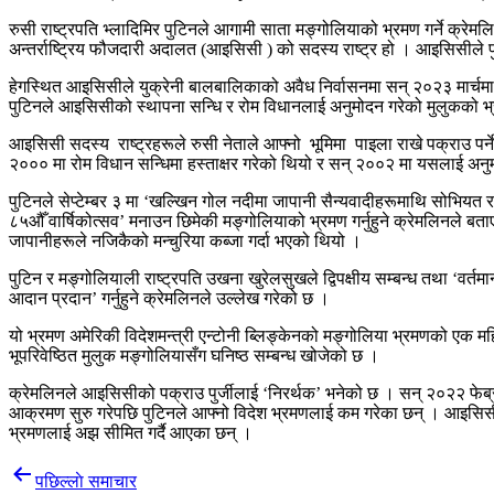
रुसी राष्ट्रपति भ्लादिमिर पुटिनले आगामी साता मङ्गोलियाको भ्रमण गर्ने क्रे
अन्तर्राष्ट्रिय फौजदारी अदालत (आइसिसी ) को सदस्य राष्ट्र हो । आइसिसीले प
हेगस्थित आइसिसीले युक्रेनी बालबालिकाको अवैध निर्वासनमा सन् २०२३ मार्चमा पक
पुटिनले आइसिसीको स्थापना सन्धि र रोम विधानलाई अनुमोदन गरेको मुलुकको भ
आइसिसी सदस्य राष्ट्रहरूले रुसी नेताले आफ्नो भूमिमा पाइला राखे पक्राउ पर्न
२००० मा रोम विधान सन्धिमा हस्ताक्षर गरेको थियो र सन् २००२ मा यसलाई अन
पुटिनले सेप्टेम्बर ३ मा ‘खल्खिन गोल नदीमा जापानी सैन्यवादीहरूमाथि सोभियत
८५औँ वार्षिकोत्सव’ मनाउन छिमेकी मङ्गोलियाको भ्रमण गर्नुहुने क्रेमलिनले 
जापानीहरूले नजिकैको मन्चुरिया कब्जा गर्दा भएको थियो ।
पुटिन र मङ्गोलियाली राष्ट्रपति उखना खुरेलसुखले द्विपक्षीय सम्बन्ध तथा ‘वर्तमान अन्
आदान प्रदान’ गर्नुहुने क्रेमलिनले उल्लेख गरेको छ ।
यो भ्रमण अमेरिकी विदेशमन्त्री एन्टोनी ब्लिङ्केनको मङ्गोलिया भ्रमणको एक म
भूपरिवेष्ठित मुलुक मङ्गोलियासँग घनिष्ठ सम्बन्ध खोजेको छ ।
क्रेमलिनले आइसिसीको पक्राउ पुर्जीलाई ‘निरर्थक’ भनेको छ । सन् २०२२ फेब्रुअर
आक्रमण सुरु गरेपछि पुटिनले आफ्नो विदेश भ्रमणलाई कम गरेका छन् । आइसिसीले
भ्रमणलाई अझ सीमित गर्दै आएका छन् ।
Post
पछिल्लाे समाचार