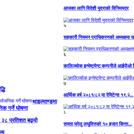
आजका लागि विदेशी मुद्राको विनिमयदर
५
सहकारी नियमन प्राधिकरणको अध्यक्षमा खग
६
कालिञ्चोक इन्भेष्टमेन्ट कम्पनीले आईपीओ नि
७
्धि
आर्थिक वर्ष २०८१/८२ मा रेमिटेन्स १९.२...
थाइल्याण्डमा
िक गर्ने घोषणा
८
 २८ प्रतिशत बढ्यो
समता घरेलु लघुवित्तको १० हजार कित्ता...
्य