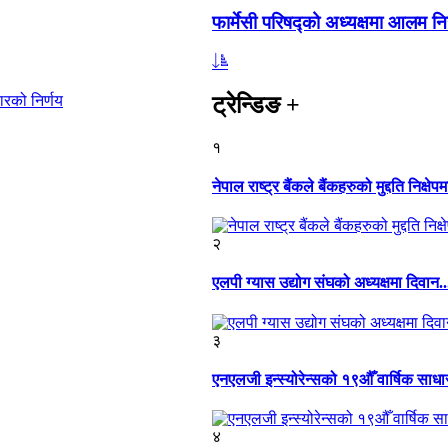
फार्मेसी परिषद्को अध्यक्षमा आलम नि
ट्रेन्डिङ
+
ारको निर्णय
१
नेपाल राष्ट्र बैंकले बैंकहरुको मुद्दति निक्षेपम
२
एलपी ग्यास उद्योग संघको अध्यक्षमा दिवान..
३
एनएलजी इन्स्योरेन्सको १९औँ वार्षिक साध
४