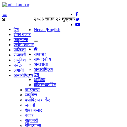
२०८३ साउन २२ शुक्रवार
देश
Nepali
/
English
शेयर बजार
फाइनान्स
उद्योग/व्यापार
पालिका
समाचार
रोजगारी
सम्पादकीय
लघुवित्त
अन्तर्वार्ता
पर्यटन
अन्तर्राष्ट्रिय
लगानी
देश
अन्तर्राष्ट्रिय
आर्थिक
बैंकिङ/कर्पोरेट
फाइनान्स
लघुवित्त
क्यापिटल मार्केट
लगानी
शेयर बजार
बजार
सहकारी
रेमिट्यान्स