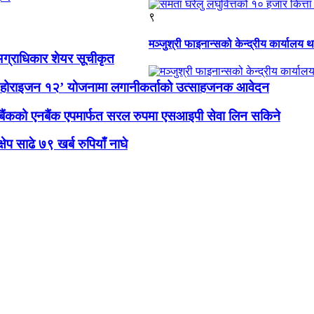
९
मञ्जुश्री फाइनान्सको केन्द्रीय कार्यालय
 अग्राधिकार शेयर सूचीकृत
होराइजन १२’ योजनामा लगानीकर्ताको उत्साहजनक आवेदन
बैंकको एनबैंक एपमार्फत सरल रुपमा एसआइपी सेवा लिन सकिने
षेप साढे ७९ खर्ब रुपियाँ नाघे