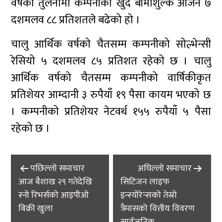
वर्षको तुलनामा कम्पनीको खुद बीमाशुल्क आर्जन ७
दशमलव ८८ प्रतिशतले बढेको हो ।
चालु आर्थिक वर्षको चैतसम्म कम्पनीको सोल्भेन्सी
रेसियो ५ दशमलव ८५ प्रतिशत रहेको छ । चालु
आर्थिक वर्षको चैतसम्म कम्पनीको वार्षिकीकृत
प्रतिशेयर आम्दानी ३ रुपैयाँ १९ पैसा कायम भएको छ
। कम्पनीको प्रतिशेयर नेटवर्थ १५५ रुपैयाँ ५ पैसा
रहेको छ ।
Post
पछिल्लाे समाचार
अघिल्लाे समाचार
navigation
आज बैशाख २९ गतेदेखि
सिटिजन लाइफ
स्नो रिभर्सको आइपीओ
इन्स्योरेन्सको तेस्रो
बिक्री खुला
त्रैमासको वित्तीय विवरण
सार्वजनिक