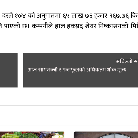
ाँका दरले १०ः४ को अनुपातमा ६५ लाख ७६ हजार ९६७.७६ कित्
ुमति पाएको छ। कम्पनीले हाल हकप्रद शेयर निष्कासनको मि
अघिल्लाे 
आज सागसब्जी र फलफूलको अधिकतम थोक मूल्य