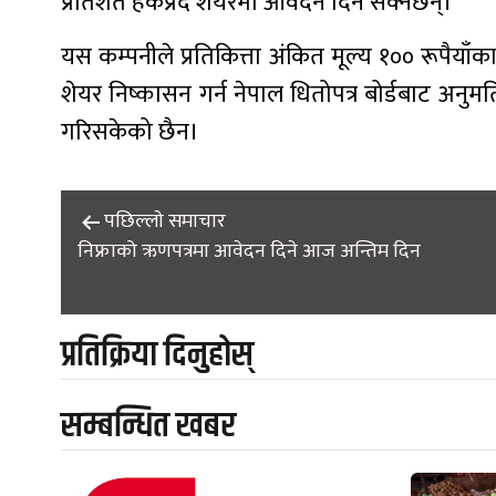
प्रतिशत हकप्रद शेयरमा आवेदन दिन सक्नेछन्।
यस कम्पनीले प्रतिकित्ता अंकित मूल्य १०० रूपैय
शेयर निष्कासन गर्न नेपाल धितोपत्र बोर्डबाट अन
गरिसकेको छैन।
Post
पछिल्लाे समाचार
निफ्राको ऋणपत्रमा आवेदन दिने आज अन्तिम दिन
navigation
प्रतिक्रिया दिनुहोस्
सम्बन्धित खबर