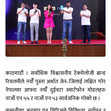
काठमाडौं । सर्वाधिक विश्वासनीय टेक्नोलोजी ब्रान्ड
रियलमीले नयाँँ पुस्ता अर्थात जेन–जिलाई लक्षित गरेर
नेपालमा आफ्ना नयाँँ दुईवटा स्मार्टफोन मोडलहरु
नार्जो एन ५५ र नार्जो एन ५३ सार्वजनिक गरेको छ ।
कम्पनीका अनुसार एन सिरिजले विविधता, नयाँपन र