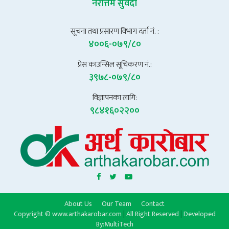
नरोत्तम सुवेदी
सूचना तथा प्रसारण विभाग दर्ता नं. :
४००६-०७९/८०
प्रेस काउन्सिल सूचिकरण नं.:
३९७८-०७९/८०
विज्ञापनका लागि:
९८४१६०२२००
About Us
Our Team
Contact
Copyright © www.arthakarobar.com
|
All Right Reserved
|
Developed
By:
MultiTech