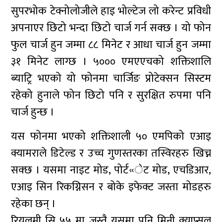
सुपरभोक टेक्नोलोजीले हाइ भोल्टेज लो करेन्ट प्रविधी
अपनाएर छिटो भन्दा छिटो चार्ज गर्न सक्छ । यो फोन
फुल चार्ज हुन जम्मा ८८ मिनेट र आधा चार्ज हुन जम्मा
३१ मिनेट लाग्छ । ५००० एमएएचको शक्तिशालि
ब्याट्रि भएको यो फोनमा चार्जिङ प्रोटेक्सन सिस्टम
रहेको हुनाले फोन छिटो पनि र सुरक्षित रुपमा पनि
चार्ज हुन्छ ।
यस फोनमा भएको शक्तिशाली ५० एमपिको एआइ
क्यामराले डिटेल्ड र उच्च गुणस्तरका तस्विरहरु खिच्न
सक्छ । यसमा नाइट मोड, पोर्ट«ेट मोड, एचडिआर,
एआइ सिन रिकग्निसन र बोके इफेक्ट जस्ता मोडहरु
रहेका छन् ।
रियलमी सि ५५ मा जस्तै यसमा पनि मिनी क्याप्सुल