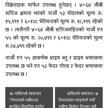
विक्रेताहरू मार्फत उपलब्ध हुनेछन् । ४+६४ जीबी
स्टोरेज क्षमता भएको नार्जो ५३ मोडलको मूल्य रु.
१५,९९९ र ६+१२८ भेरियन्टको मूल्य रु. १८,९९९ रहेको
छ । त्यसैगरी ४+६४ जीबी स्टोरेजसहितको नार्जो एन
५५ को मूल्य रु. २०,४९९ र ६+१२८ भेरियन्टको मूल्य
रु.२४,४९९ रहेको छ ।
नार्जो एन ५५ आकर्षक प्राइम ब्लु र प्राइम ब्ल्याकमा
उपलब्ध छ भने एन ५३ फेदर गोल्ड र फेदर ब्ल्याकमा
उपलब्ध छ ।
Post
पछिल्लाे समाचार
अघिल्लाे समाचार
navigation
“नेपालको सबैभन्दा
रिलायबल लाइफले गर्यो
सुरक्षित विद्युत्तिय वालेट
राष्ट्रिय क्रिकेट टिमका सबै