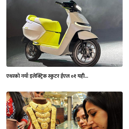
एथरको नयाँ इलेक्ट्रिक स्कुटर ईएल ०१ यही...