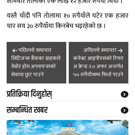
सोमवार तोलाको एक लाख १२ हजार रुपैयाँ थियो ।
यस्तै चाँदी पनि तोलामा १० रुपैयाँले घटेर एक हजार
चार सय ३० रुपैयाँमा किनबेच भइरहेको छ ।
Post
पछिल्लाे समाचार
अघिल्लाे समाचार
navigation
सिटिजन्स बैंकका ग्राहकले
कनेक्ट आइपीएसको रिफर
वेबोर होम अप्लायन्सको
अ फ्रेन्ड २.० अफर अन्तर्गत
सेवामा छुट पाउने
५० रुपैयाँसम्म फिर्ता पाउने
प्रतिक्रिया दिनुहोस्
सम्बन्धित खबर