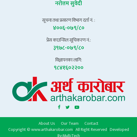
नरोत्तम सुवेदी
सूचना तथा प्रसारण विभाग दर्ता नं. :
४००६-०७९/८०
प्रेस काउन्सिल सूचिकरण नं.:
३९७८-०७९/८०
विज्ञापनका लागि:
९८४१६०२२००
About Us
Our Team
Contact
Copyright © www.arthakarobar.com
|
All Right Reserved
|
Developed
By:
MultiTech