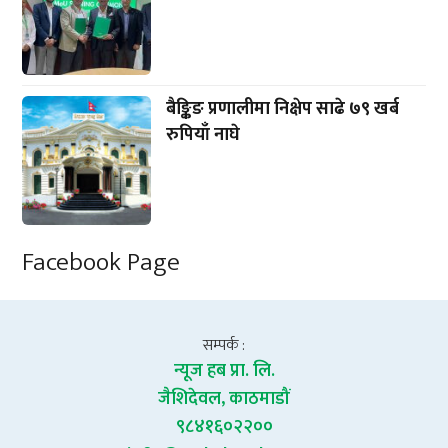
बैङ्किङ प्रणालीमा निक्षेप साढे ७९ खर्ब
रुपियाँ नाघे
Facebook Page
सम्पर्क :
न्यूज हब प्रा. लि.
जैशिदेवल, काठमाडौं
९८४१६०२२००