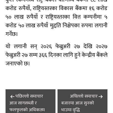
करोड रुपैयाँ, राष्ट्रियस्तरका विकास बैंकमा १६ करोड
५० लाख रुपैयाँ र राष्ट्रियस्तरका वित्त कम्पनीमा ५
करोड ५० लाख रुपैयाँ मुद्दति निक्षेपका रुपमा लगानी
गर्नेछ।
यो लगानी सन् २०२६ फेब्रुअरी २७ देखि २०२७
फेब्रुअरी २७ सम्म ३६६ दिनका लागि हुने केन्द्रीय बैंकले
जनाएको छ।
Post
पछिल्लाे समाचार
अघिल्लाे समाचार
navigation
आज सागसब्जी र
बजारमा आज सुनको
फलफूलको अधिकतम
भाउमा वृद्धि