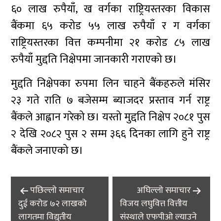
६० लाख रुपैयाँ, ख वर्गका राष्ट्रियस्तरका विकास
बैंकमा ६५ करोड ५५ लाख रुपैयाँ र ग वर्गका
राष्ट्रियस्तरका वित्त कम्पनीमा २१ करोड ८५ लाख
रुपैयाँ मुद्दति निक्षेपमा जानकारी गराएको छ।
मुद्दति निक्षेपका रुपमा लिन चाहने बैंकहरुले मंसिर
२३ गते राति ७ बजेसम्म ब्याजदर प्रस्ताव गर्न राष्ट्र
बैंकले आह्वान गरेको छ। यस्तो मुद्दति निक्षेप २०८१ पुस
२ देखि २०८२ पुस २ सम्म ३६६ दिनका लागि हुने राष्ट्र
बैंकले जनाएको छ।
Post
पछिल्लाे समाचार
अघिल्लाे समाचार
navigation
दुई करोड ७२ लाखको
विजय लघुवित्त वित्तीय
लागतमा विद्युतीय
संस्थाले एफपीओ ल्याउने