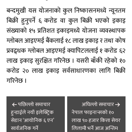
बन्दमुखी यस योजनाको कुल निष्कासनमध्ये न्यूनतम
बिक्री हुनुपर्ने ६ करोड वा कुल बिक्री भएको इकाइ
संख्याको १५ प्रतिशत इकाइमध्ये योजना व्यवस्थापक
ग्लोबल आइएमई बैंकलाई १८ लाख इकाइ र तथा कोष
प्रवद्र्धक ग्लोबल आइएमई क्यापिटललाई १ करोड ६२
लाख इकाइ सुरक्षित गरिनेछ । यसरी बाँकी रहेको १०
करोड २० लाख इकाइ सर्वसाधारणका लागि बिक्री
गरिनेछ ।
Post
पछिल्लाे समाचार
अघिल्लाे समाचार
navigation
हुन्डाईले नयाँ इलेक्ट्रिक
नेपाल फाइनान्सको १०
सेडान ‘आयोनिक ६ एन’
लाख ९० हजार कित्ता सेयर
सार्वजनिक गर्ने
लिलामी भर्ने आज अन्तिम