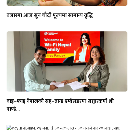
बजारमा आज सुन चाँदी मूल्यमा सामान्य वृद्धि
वाइ–फाइ नेपालको सह–ब्रान्ड एम्बेसडरमा सञ्चारकर्मी श्री
पाण्डे...