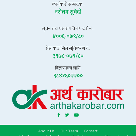
कार्यकारी सम्पादक :
नरोत्तम सुवेदी
सूचना तथा प्रसारण विभाग दर्ता नं. :
४००६-०७९/८०
प्रेस काउन्सिल सूचिकरण नं.:
३९७८-०७९/८०
विज्ञापनका लागि:
९८४१६०२२००
About Us
Our Team
Contact