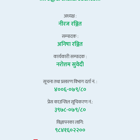
अध्यक्ष :
नीरज रञ्जित
सम्पादक :
अनिषा रञ्जित
कार्यकारी सम्पादक :
नरोत्तम सुवेदी
सूचना तथा प्रसारण विभाग दर्ता नं. :
४००६-०७९/८०
प्रेस काउन्सिल सूचिकरण नं.:
३९७८-०७९/८०
विज्ञापनका लागि:
९८४१६०२२००