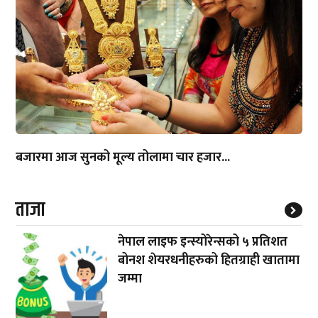
बजारमा आज सुनको मूल्य तोलामा चार हजार...
ताजा
नेपाल लाइफ इन्स्योरेन्सको ५ प्रतिशत
बोनश शेयरधनीहरुको हितग्राही खातामा
जम्मा