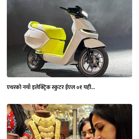
एथरको नयाँ इलेक्ट्रिक स्कुटर ईएल ०१ यही...