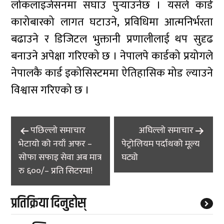
लोकलाइजेसनमा सघाउ पुर्‍याउनेछ । यसले कार्ड
कारोबारको लागत घटाउने, प्रविधिमा आत्मनिर्भरता
बढाउने र डिजिटल भुक्तानी प्रणालीलाई थप सुदृढ
बनाउने अपेक्षा गरिएको छ । नेपालपे कार्डको प्रयोगले
नेपालकै कार्ड इकोसिस्टममा ऐतिहासिक मोड ल्याउने
विश्वास गरिएको छ ।
Post
पछिल्लाे समाचार
अघिल्लाे समाचार
navigation
भेटायो को नयाँ अफर –
पेट्रोलियम पर्दाथको मूल्य
सोफा सफाइ सेवा अब मात्र
घट्यो
रु ६००/– प्रति सिटरमा!
प्रतिक्रिया दिनुहोस्