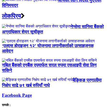
आजका लागि विदेशी मुद्राको
विनिमयदर
लाेकप्रिय
नेप्सेमा सानिमा बैंकको
अग्राधिकार शेयर सूचीकृत
‘एलएस होराइजन १२’ योजनामा लगानीकर्ताको उत्साहजनक
आवेदन
नबिल बैंकको एनबैंक एपमार्फत सरल रुपमा एसआइपी सेवा लिन
सकिने
बैङ्किङ प्रणालीमा
निक्षेप साढे ७९ खर्ब रुपियाँ नाघे
Facebook Page
सम्पर्क :