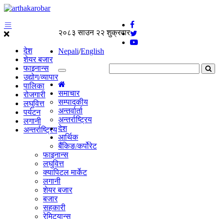
२०८३ साउन २२ शुक्रवार
देश
Nepali
/
English
शेयर बजार
फाइनान्स
उद्योग/व्यापार
पालिका
समाचार
रोजगारी
सम्पादकीय
लघुवित्त
अन्तर्वार्ता
पर्यटन
अन्तर्राष्ट्रिय
लगानी
देश
अन्तर्राष्ट्रिय
आर्थिक
बैंकिङ/कर्पोरेट
फाइनान्स
लघुवित्त
क्यापिटल मार्केट
लगानी
शेयर बजार
बजार
सहकारी
रेमिट्यान्स