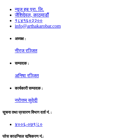
न्यूज हब प्रा. लि.
जैशिदेवल, काठमाडौं
९८४१६०२२००
info@arthakarobar.com
अध्यक्ष :
नीरज रञ्जित
सम्पादक :
अनिषा रञ्जित
कार्यकारी सम्पादक :
नरोत्तम सुवेदी
सूचना तथा प्रसारण विभाग दर्ता नं. :
४००६-०७९/८०
प्रेस काउन्सिल सूचिकरण नं.: