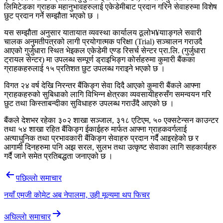
लिमिटेडका ग्राहक महानुभावहरुलाई एकेडेमीबाट प्रदान गरिने सेवाहरुमा विशेष
छुट प्रदान गर्ने सम्झौता भएको छ ।
यस सम्झौता अनुसार यातायात व्यवस्था कार्यालय ठूलोभ¥यााङ्गले सवारी
चालक अनुमतीपत्रको लागी प्रयोगात्मक परिक्षा (Trial) सञ्चालन गराउदै
आएको गुर्जुधारा स्थित भेइकल एकेडेमी एण्ड रिसर्च सेन्टर प्रा.लि. (गुर्जुधारा
ट्रायल सेन्टर) मा उपलब्ध सम्पूर्ण ड्राइभिङ्ग कोर्सहरुमा कुमारी बैंकका
ग्राहकहरुलाई १५ प्रतिशत छुट उपलब्ध गराइने भएको छ ।
विगत २४ वर्ष देखि निरन्तर बैंकिङ्ग सेवा दिदै आएको कुमारी बैंकले आफ्ना
ग्राहकहरुको सुबिधाको लागि विभिन्न क्षेत्रका व्यवसायीहरुसँग समन्वयन गरि
छुट तथा किस्ताबन्दीका सुविधाहरु उपलब्ध गराउँदै आएको छ ।
बैंकले देशभर रहेका ३०२ शाखा सञ्जाल, ३१८ एटिएम, ५० एक्सटेन्सन काउन्टर
तथा ५४ शाखा रहित बैंकिङ्ग ईकाईहरु मार्फत आफ्ना ग्राहकवर्गलाई
अत्याधुनिक तथा प्रभावकारी बैंकिङ्ग सेवाहरु प्रदान गर्दै आइरहेको छ र
आगामी दिनहरुमा पनि अझ सरल, सुलभ तथा उत्कृष्ट सेवाका लागि सहकार्यहरु
गर्दै जाने समेत प्रतिबद्धता जनाएको छ ।
Post
पछिल्लाे समाचार
navigation
नयाँ एमजी कोमेट अब नेपालमा, उही मूल्यमा थप फिचर
अघिल्लाे समाचार