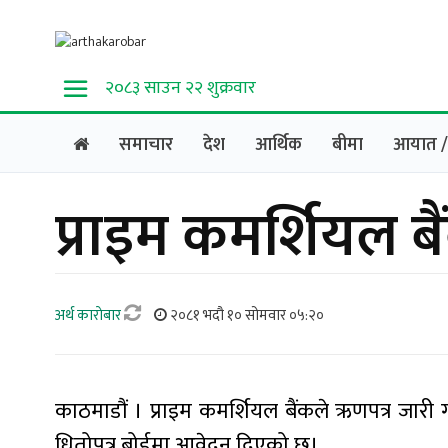
२०८३ साउन २२ शुक्रवार
समाचार
देश
आर्थिक
बीमा
आयात / 
प्राइम कमर्शियल बै
अर्थ काराेबार
२०८१ भदौ १० सोमवार ०५:२०
काठमाडौं । प्राइम कमर्शियल बैंकले ऋणपत्र जारी गर
धितोपत्र बोर्डमा आवेदन दिएको छ।